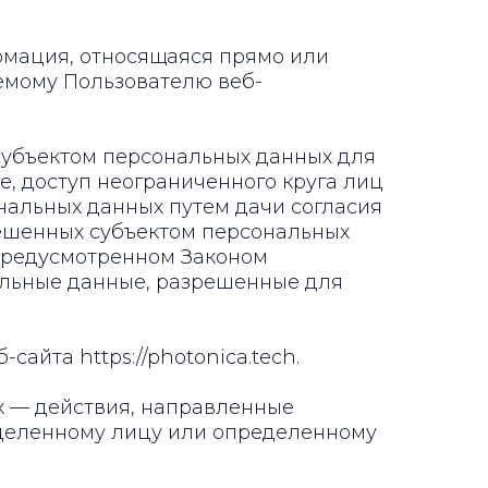
рмация, относящаяся прямо или
емому Пользователю веб-
субъектом персональных данных для
, доступ неограниченного круга лиц
нальных данных путем дачи согласия
решенных субъектом персональных
 предусмотренном Законом
альные данные, разрешенные для
сайта https://photonica.tech.
ых — действия, направленные
деленному лицу или определенному